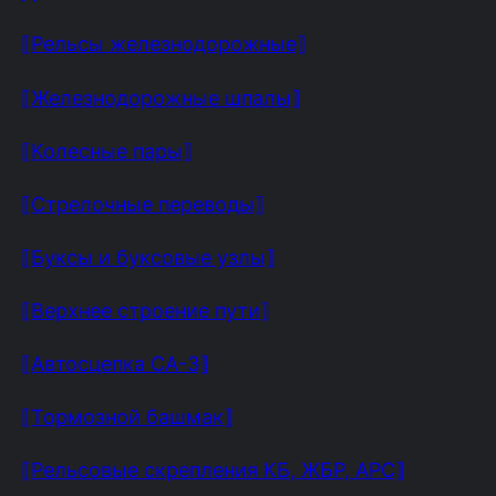
⟦Рельсы железнодорожные⟧
⟦Железнодорожные шпалы⟧
⟦Колесные пары⟧
⟦Стрелочные переводы⟧
⟦Буксы и буксовые узлы⟧
⟦Верхнее строение пути⟧
⟦Автосцепка СА-3⟧
⟦Тормозной башмак⟧
⟦Рельсовые скрепления КБ, ЖБР, АРС⟧