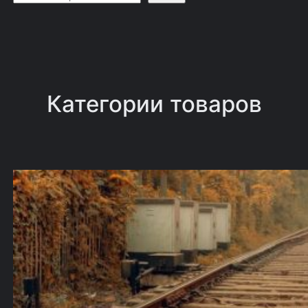
о
и
с
к
Категории товаров