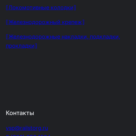
⟦Локомотивные колодки⟧
⟦Железнодорожный крепеж⟧
⟦Железнодорожные накладки, подкладки,
прокладки⟧
Контакты
vsp@railstorg.ru