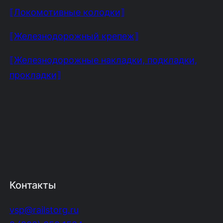
⟦Локомотивные колодки⟧
⟦Железнодорожный крепеж⟧
⟦Железнодорожные накладки, подкладки,
прокладки⟧
Контакты
vsp@railstorg.ru