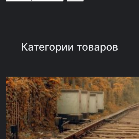
о
и
с
к
Категории товаров