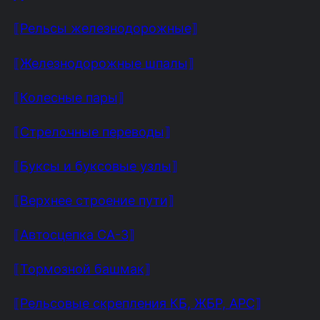
⟦Рельсы железнодорожные⟧
⟦Железнодорожные шпалы⟧
⟦Колесные пары⟧
⟦Стрелочные переводы⟧
⟦Буксы и буксовые узлы⟧
⟦Верхнее строение пути⟧
⟦Автосцепка СА-3⟧
⟦Тормозной башмак⟧
⟦Рельсовые скрепления КБ, ЖБР, АРС⟧