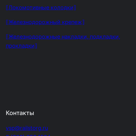
⟦Локомотивные колодки⟧
⟦Железнодорожный крепеж⟧
⟦Железнодорожные накладки, подкладки,
прокладки⟧
Контакты
vsp@railstorg.ru