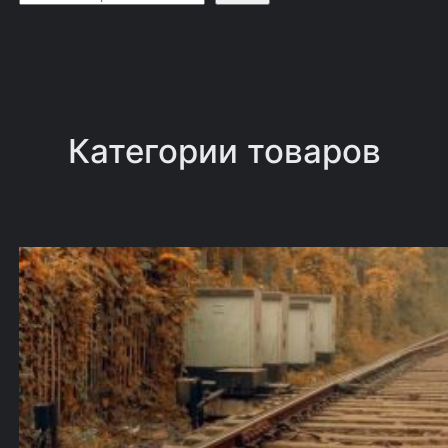
о
и
с
к
Категории товаров