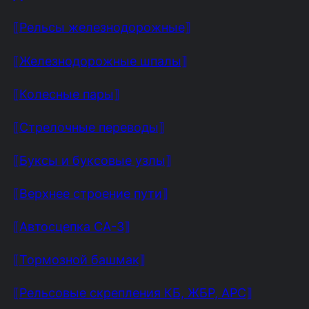
⟦Рельсы железнодорожные⟧
⟦Железнодорожные шпалы⟧
⟦Колесные пары⟧
⟦Стрелочные переводы⟧
⟦Буксы и буксовые узлы⟧
⟦Верхнее строение пути⟧
⟦Автосцепка СА-3⟧
⟦Тормозной башмак⟧
⟦Рельсовые скрепления КБ, ЖБР, АРС⟧