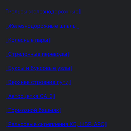
⟦Рельсы железнодорожные⟧
⟦Железнодорожные шпалы⟧
⟦Колесные пары⟧
⟦Стрелочные переводы⟧
⟦Буксы и буксовые узлы⟧
⟦Верхнее строение пути⟧
⟦Автосцепка СА-3⟧
⟦Тормозной башмак⟧
⟦Рельсовые скрепления КБ, ЖБР, АРС⟧