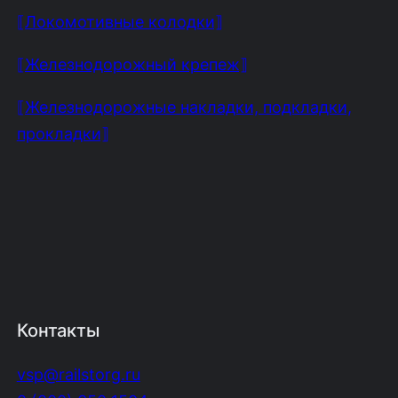
⟦Локомотивные колодки⟧
⟦Железнодорожный крепеж⟧
⟦Железнодорожные накладки, подкладки,
прокладки⟧
Контакты
vsp@railstorg.ru