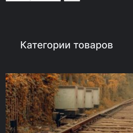
о
и
с
к
Категории товаров