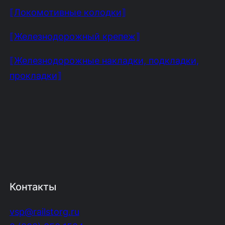
⟦Локомотивные колодки⟧
⟦Железнодорожный крепеж⟧
⟦Железнодорожные накладки, подкладки,
прокладки⟧
Контакты
vsp@railstorg.ru