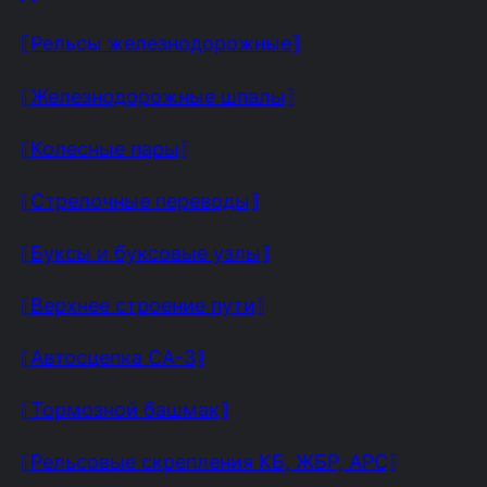
⟦Рельсы железнодорожные⟧
⟦Железнодорожные шпалы⟧
⟦Колесные пары⟧
⟦Стрелочные переводы⟧
⟦Буксы и буксовые узлы⟧
⟦Верхнее строение пути⟧
⟦Автосцепка СА-3⟧
⟦Тормозной башмак⟧
⟦Рельсовые скрепления КБ, ЖБР, АРС⟧