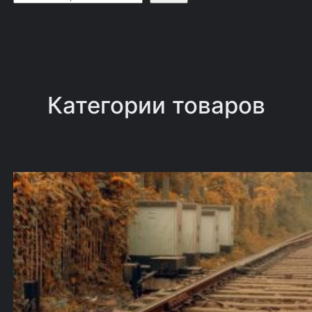
о
и
с
к
Категории товаров