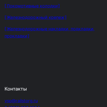
⟦Локомотивные колодки⟧
⟦Железнодорожный крепеж⟧
⟦Железнодорожные накладки, подкладки,
прокладки⟧
Контакты
vsp@railstorg.ru