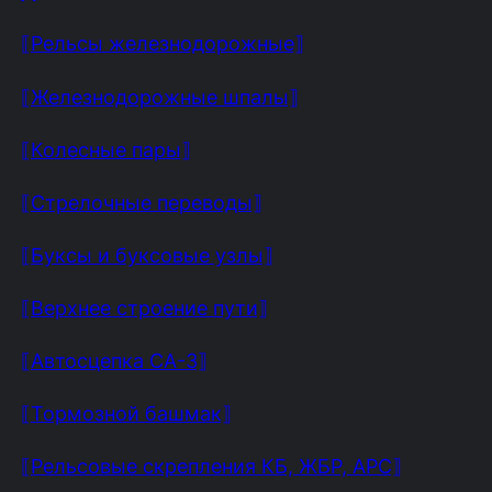
⟦Рельсы железнодорожные⟧
⟦Железнодорожные шпалы⟧
⟦Колесные пары⟧
⟦Стрелочные переводы⟧
⟦Буксы и буксовые узлы⟧
⟦Верхнее строение пути⟧
⟦Автосцепка СА-3⟧
⟦Тормозной башмак⟧
⟦Рельсовые скрепления КБ, ЖБР, АРС⟧