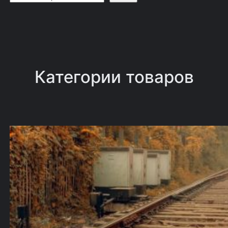
о
и
с
к
Категории товаров