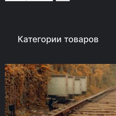
о
и
с
к
Категории товаров