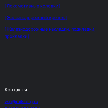
⟦Локомотивные колодки⟧
⟦Железнодорожный крепеж⟧
⟦Железнодорожные накладки, подкладки,
прокладки⟧
Контакты
vsp@railstorg.ru