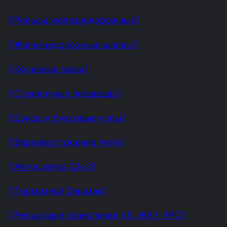
⟦Рельсы железнодорожные⟧
⟦Железнодорожные шпалы⟧
⟦Колесные пары⟧
⟦Стрелочные переводы⟧
⟦Буксы и буксовые узлы⟧
⟦Верхнее строение пути⟧
⟦Автосцепка СА-3⟧
⟦Тормозной башмак⟧
⟦Рельсовые скрепления КБ, ЖБР, АРС⟧