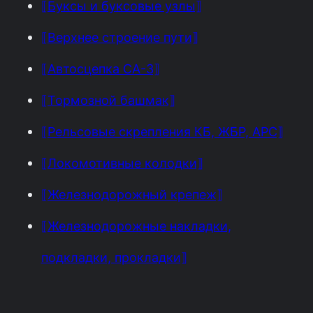
⟦Буксы и буксовые узлы⟧
⟦Верхнее строение пути⟧
⟦Автосцепка СА-3⟧
⟦Тормозной башмак⟧
⟦Рельсовые скрепления КБ, ЖБР, АРС⟧
⟦Локомотивные колодки⟧
⟦Железнодорожный крепеж⟧
⟦Железнодорожные накладки,
подкладки, прокладки⟧